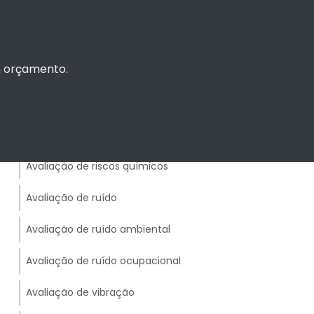
licenciamento
Avaliação de risco ocupacional
um orçamento.
Avaliação de riscos ambientais em
empresas
Avaliação de riscos ergonômicos
ambientais
Avaliação de riscos químicos
Avaliação de ruído
Avaliação de ruído ambiental
Avaliação de ruído ocupacional
Avaliação de vibração